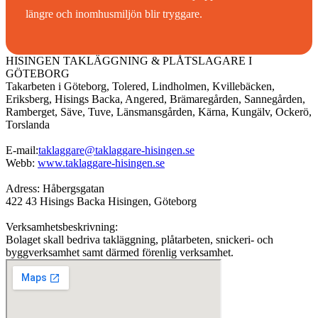
längre och inomhusmiljön blir tryggare.
HISINGEN TAKLÄGGNING & PLÅTSLAGARE I
GÖTEBORG
Takarbeten i Göteborg, Tolered, Lindholmen, Kvillebäcken,
Eriksberg, Hisings Backa, Angered, Brämaregården, Sannegården,
Ramberget, Säve, Tuve, Länsmansgården, Kärna, Kungälv, Ockerö,
Torslanda
E-mail:
taklaggare@taklaggare-hisingen.se
Webb:
www.taklaggare-hisingen.se
Adress: Håbergsgatan
422 43 Hisings Backa Hisingen, Göteborg
Verksamhetsbeskrivning:
Bolaget skall bedriva takläggning, plåtarbeten, snickeri- och
byggverksamhet samt därmed förenlig verksamhet.