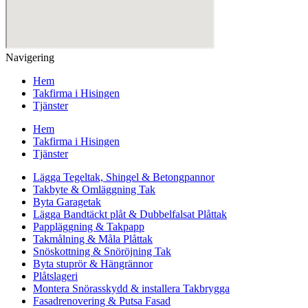
Navigering
Hem
Takfirma i Hisingen
Tjänster
Hem
Takfirma i Hisingen
Tjänster
Lägga Tegeltak, Shingel & Betongpannor
Takbyte & Omläggning Tak
Byta Garagetak
Lägga Bandtäckt plåt & Dubbelfalsat Plåttak
Pappläggning & Takpapp
Takmålning & Måla Plåttak
Snöskottning & Snöröjning Tak
Byta stuprör & Hängrännor
Plåtslageri
Montera Snörasskydd & installera Takbrygga
Fasadrenovering & Putsa Fasad