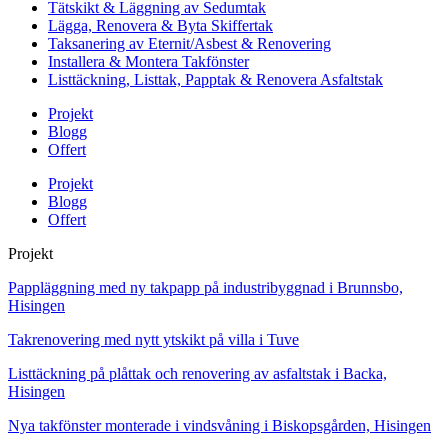
Tätskikt & Läggning av Sedumtak
Lägga, Renovera & Byta Skiffertak
Taksanering av Eternit/Asbest & Renovering
Installera & Montera Takfönster
Listtäckning, Listtak, Papptak & Renovera Asfaltstak
Projekt
Blogg
Offert
Projekt
Blogg
Offert
Projekt
Pappläggning med ny takpapp på industribyggnad i Brunnsbo,
Hisingen
Takrenovering med nytt ytskikt på villa i Tuve
Listtäckning på plåttak och renovering av asfaltstak i Backa,
Hisingen
Nya takfönster monterade i vindsvåning i Biskopsgården, Hisingen