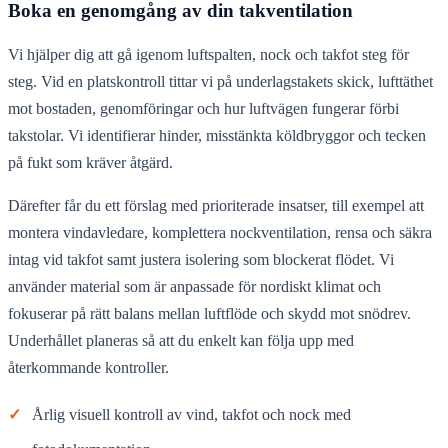
Boka en genomgång av din takventilation
Vi hjälper dig att gå igenom luftspalten, nock och takfot steg för
steg. Vid en platskontroll tittar vi på underlagstakets skick, lufttäthet
mot bostaden, genomföringar och hur luftvägen fungerar förbi
takstolar. Vi identifierar hinder, misstänkta köldbryggor och tecken
på fukt som kräver åtgärd.
Därefter får du ett förslag med prioriterade insatser, till exempel att
montera vindavledare, komplettera nockventilation, rensa och säkra
intag vid takfot samt justera isolering som blockerat flödet. Vi
använder material som är anpassade för nordiskt klimat och
fokuserar på rätt balans mellan luftflöde och skydd mot snödrev.
Underhållet planeras så att du enkelt kan följa upp med
återkommande kontroller.
✓
Årlig visuell kontroll av vind, takfot och nock med