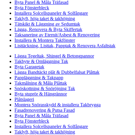
Byta Panel & Måla Träfasad
Byta Fönsterbleck
Installera Solcellspaneler & Solfångare
Taklyft, höja taket & takhöjning
Tätskikt & Läggning av Sedumtak
Lägga, Renovera & Byta Skiffertak
Taksanering av Eternit/Asbest & Renovering
Installera & Montera Takfönster
Listtäckning, Listtak, Papptak & Renovera Asfaltstak
Lägga Tegeltak, Shingel & Betongpannor
Takbyte & Omläggning Tak
Byta Garagetak
Lägga Bandtäckt plåt & Dubbelfalsat Plåttak
Pappläggning & Takpapp
Takmålning & Måla Plåttak
Snöskottning & Snöröjning Tak
Byta stuprör & Hängrännor
Plåtslageri
Montera Snörasskydd & installera Takbrygga
Fasadrenovering & Putsa Fasad
Byta Panel & Måla Träfasad
Byta Fönsterbleck
Installera Solcellspaneler & Solfångare
Taklyft, höja taket & takhöjning