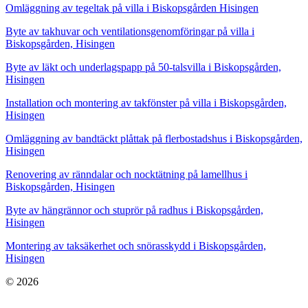
Omläggning av tegeltak på villa i Biskopsgården Hisingen
Byte av takhuvar och ventilationsgenomföringar på villa i
Biskopsgården, Hisingen
Byte av läkt och underlagspapp på 50-talsvilla i Biskopsgården,
Hisingen
Installation och montering av takfönster på villa i Biskopsgården,
Hisingen
Omläggning av bandtäckt plåttak på flerbostadshus i Biskopsgården,
Hisingen
Renovering av ränndalar och nocktätning på lamellhus i
Biskopsgården, Hisingen
Byte av hängrännor och stuprör på radhus i Biskopsgården,
Hisingen
Montering av taksäkerhet och snörasskydd i Biskopsgården,
Hisingen
© 2026