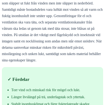
som släpper ut fukt från vinden men inte släpper in nederbörd.
Samtidigt måste bostadsdelen vara lufttät mot vinden så att varm och
fuktig inomhusluft inte smiter upp. Genomföringar för el och
ventilation ska vara täta, och separata ventilationskanaler från
våtrum ska ledas ut genom tak med täta stosar, inte blåsas ut på
vinden. På utsidan är det viktigt med fågelskydd och insektsnät vid
intagen samt en nocklösning som andas men står emot snödrev. När
delarna samverkar minskar risken för mikrobiell påväxt,
missfärgning och unken lukt, samtidigt som takets material behåller
sina egenskaper längre.
✓ Fördelar
Torr vind och minskad risk för mögel och lukt.
Längre livslängd på trä, underlagstak och yttertak.
Stabilt inomhusklimat och färre fuktrelaterade skador.