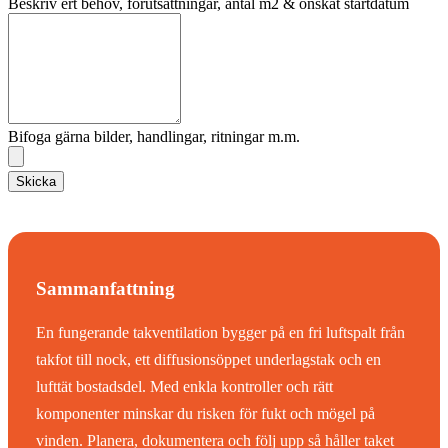
Beskriv ert behov, förutsättningar, antal m2 & önskat startdatum
Bifoga gärna bilder, handlingar, ritningar m.m.
Skicka
Sammanfattning
En fungerande takventilation bygger på en fri luftspalt från
takfot till nock, ett diffusionsöppet underlagstak och en
lufttät bostadsdel. Med enkla kontroller och rätt
komponenter minskar du risken för fukt och mögel på
vinden. Planera, dokumentera och följ upp så håller taket