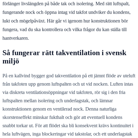
förlänger livslängden på både tak och isolering. Med rätt luftspalt,
fungerande nock och öppna intag vid takfot undviker du kondens,
lukt och mögelpåväxt. Här går vi igenom hur konstruktionen bör
fungera, vad du ska kontrollera och vilka frågor du kan ställa till
hantverkaren.
Så fungerar rätt takventilation i svensk
miljö
På en kallvind bygger god takventilation på ett jämnt flöde av uteluft
från takfoten upp genom luftspalten och ut vid nocken. Luften intas
via diskreta ventilationsöppningar vid takfoten, rör sig i den fria
luftspalten mellan isolering och underlagstak, och lämnar
konstruktionen genom en ventilerad nock. Denna naturliga
skorstenseffekt minskar fukthalt och gör att eventuell kondens
snabbt torkar ut. För att flödet ska bli konsekvent krävs kontinuitet i
hela luftvägen, inga blockeringar vid takstolar, och ett underlagstak