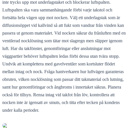
inte trycks upp mot underlagstaket och blockerar luftspalten.
Luftspalten ska vara sammanhängande förbi varje takstol och
fortsätta hela vägen upp mot nocken. Välj ett underlagstak som är
diffusionsöppet vid kallvind så att fukt som vandrar från vinden kan
passera ut genom materialet. Vid nocken säkrar du frånluften med en
ventilerad nocklösning som tätar mot slagregn men släpper igenom
luft. Har du takfönster, genomföringar eller anslutningar mot
väggpartier behöver luftspalten ledas förbi dessa utan tvära stopp.
Undvik att komplettera med gavelventiler som kortsluter flödet
mellan intag och nock. Fråga hantverkaren hur luftvägen garanteras
obruten, vilken nocklösning som passar ditt takmaterial och lutning,
samt hur genomföringar och ångbroms i innertaket säkras. Planera
också för tillsyn. Rensa intag vid takfot från löv, kontrollera att
nocken inte är igensatt av smuts, och titta efter tecken på kondens
under kalla perioder.