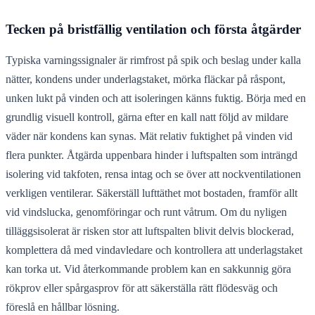
Tecken på bristfällig ventilation och första åtgärder
Typiska varningssignaler är rimfrost på spik och beslag under kalla
nätter, kondens under underlagstaket, mörka fläckar på råspont,
unken lukt på vinden och att isoleringen känns fuktig. Börja med en
grundlig visuell kontroll, gärna efter en kall natt följd av mildare
väder när kondens kan synas. Mät relativ fuktighet på vinden vid
flera punkter. Åtgärda uppenbara hinder i luftspalten som inträngd
isolering vid takfoten, rensa intag och se över att nockventilationen
verkligen ventilerar. Säkerställ lufttäthet mot bostaden, framför allt
vid vindslucka, genomföringar och runt våtrum. Om du nyligen
tilläggsisolerat är risken stor att luftspalten blivit delvis blockerad,
komplettera då med vindavledare och kontrollera att underlagstaket
kan torka ut. Vid återkommande problem kan en sakkunnig göra
rökprov eller spårgasprov för att säkerställa rätt flödesväg och
föreslå en hållbar lösning.